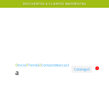
DESCUENTOS A CLIENTES MAYORISTAS
Inicio
Tienda
Contacto
Marcas



3
0
Catalogo


a