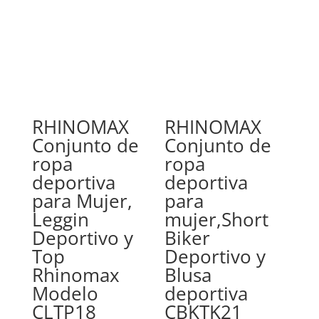
con
Bolsa
y
Blusa
deportiva
CLBPY08
cantidad
RHINOMAX
RHINOMAX
Conjunto de
Conjunto de
ropa
ropa
deportiva
deportiva
para Mujer,
para
Leggin
mujer,Short
Deportivo y
Biker
Top
Deportivo y
Rhinomax
Blusa
Modelo
deportiva
CLTP18
CBKTK21