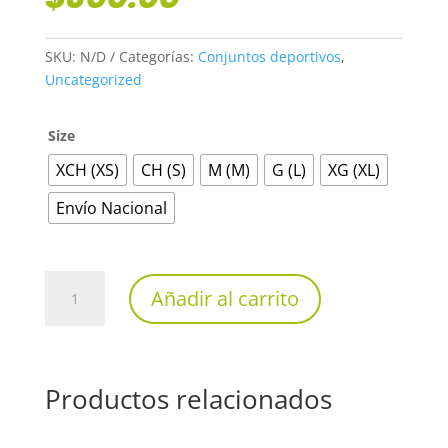
SKU:
N/D
Categorías:
Conjuntos deportivos
,
Uncategorized
Size
XCH (XS)
CH (S)
M (M)
G (L)
XG (XL)
Envío Nacional
RHINOMAX
Añadir al carrito
Conjunto
de
ropa
deportiva
Productos relacionados
para
mujer,
Leggin