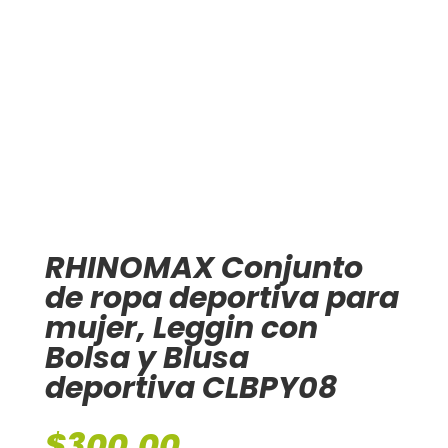
RHINOMAX Conjunto
de ropa deportiva para
mujer, Leggin con
Bolsa y Blusa
deportiva CLBPY08
$
300.00