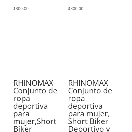
$
300.00
$
300.00
RHINOMAX
RHINOMAX
Conjunto de
Conjunto de
ropa
ropa
deportiva
deportiva
para
para mujer,
mujer,Short
Short Biker
Biker
Deportivo y