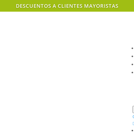
DESCUENTOS A CLIENTES MAYORISTAS