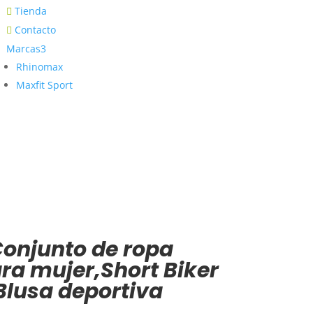
Tienda

Contacto

Marcas
3
Rhinomax
Maxfit Sport
onjunto de ropa
ra mujer,Short Biker
Blusa deportiva