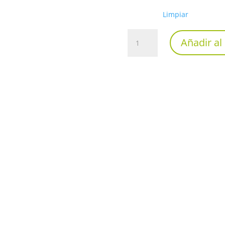
Limpiar
RHINOMAX
Añadir al 
Conjunto
de
ropa
deportiva
para
mujer,Short
Biker
Deportivo
y
Blusa
deportiva
CBKBPY05
cantidad