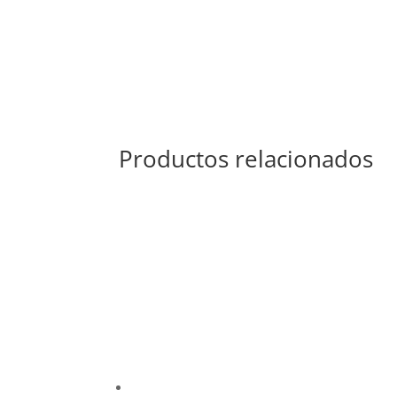
Productos relacionados