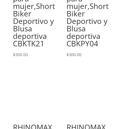
mujer,Short
mujer,Short
Biker
Biker
Deportivo y
Deportivo y
Blusa
Blusa
deportiva
deportiva
CBKTK21
CBKPY04
$
300.00
$
300.00
RHINOMAX
RHINOMAX