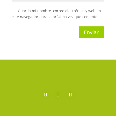
Guarda mi nombre, correo electrónico y web en
este navegador para la próxima vez que comente.
Enviar