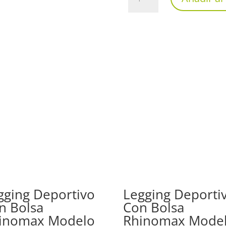
Deportivo
Rhinomax
Modelo
LEG2104
cantidad
gging Deportivo
Legging Deporti
n Bolsa
Con Bolsa
inomax Modelo
Rhinomax Mode