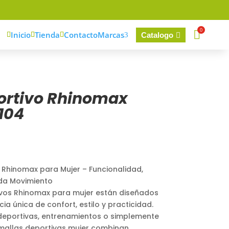
0

Inicio
Tienda
Contacto
Marcas
Catalogo



3

ortivo Rhinomax
104
 Rhinomax para Mujer – Funcionalidad,
da Movimiento
ivos Rhinomax para mujer están diseñados
ia única de confort, estilo y practicidad.
deportivas, entrenamientos o simplemente
 mallas deportivas mujer combinan