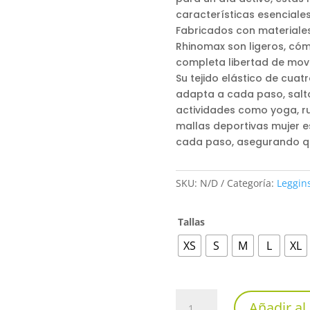
características esencial
Fabricados con materiales 
Rhinomax son ligeros, cóm
completa libertad de mov
Su tejido elástico de cuat
adapta a cada paso, salto
actividades como yoga, ru
mallas deportivas mujer 
cada paso, asegurando qu
SKU:
N/D
Categoría:
Leggin
Tallas
XS
S
M
L
XL
Legging
Añadir al 