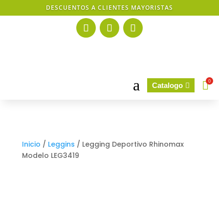
DESCUENTOS A CLIENTES MAYORISTAS
a
0

Catalogo

Inicio
/
Leggins
/ Legging Deportivo Rhinomax
Modelo LEG3419