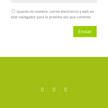
Guarda mi nombre, correo electrónico y web en
este navegador para la próxima vez que comente.
Enviar