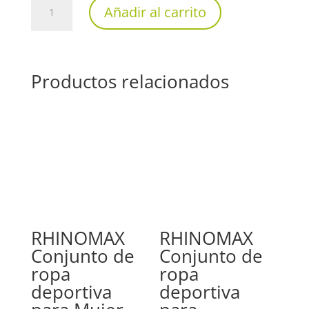
RHINOMAX
Añadir al carrito
Conjunto
de
ropa
deportiva
Productos relacionados
para
Mujer,
Leggin
Deportivo
y
Top
Rhinomax
Modelo
CLTP04
cantidad
RHINOMAX
RHINOMAX
Conjunto de
Conjunto de
ropa
ropa
deportiva
deportiva