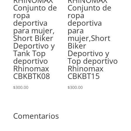
RHINOMAX
RHINOMAX
Conjunto de
Conjunto de
ropa
ropa
deportiva
deportiva
para mujer,
para
Short Biker
mujer,Short
Deportivo y
Biker
Tank Top
Deportivo y
deportivo
Top deportivo
Rhinomax
Rhinomax
CBKBTK08
CBKBT15
$
300.00
$
300.00
Comentarios