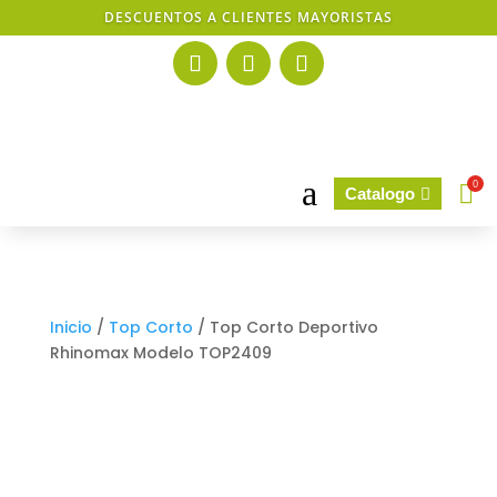
DESCUENTOS A CLIENTES MAYORISTAS
a
0

Catalogo

Inicio
/
Top Corto
/ Top Corto Deportivo
Rhinomax Modelo TOP2409