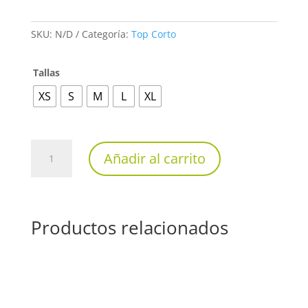
SKU:
N/D
Categoría:
Top Corto
Tallas
XS
S
M
L
XL
Top
Añadir al carrito
Corto
Deportivo
Rhinomax
Modelo
Productos relacionados
TOP2409
cantidad